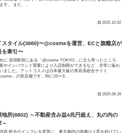
ます。 また、...
2025.10.02
スタイル(3660)〜@cosmeを運営、ECと旗艦店が
長を牽引〜
めに 原宿駅前にある「@cosme TOKYO」に立ち寄ったところ、
客やインバウンド需要により入店制限ができるなど、非常に賑わ
いました。アットコスメは日本最大級の美容系総合サイト
cosme」の実店舗です。特に20〜3...
2025.09.28
菱地所(8802) ～不動産含み益4兆円超え、丸の内の
家～
内容 昨今のインフレを背景に、東京都内の地価は上昇を続けてい