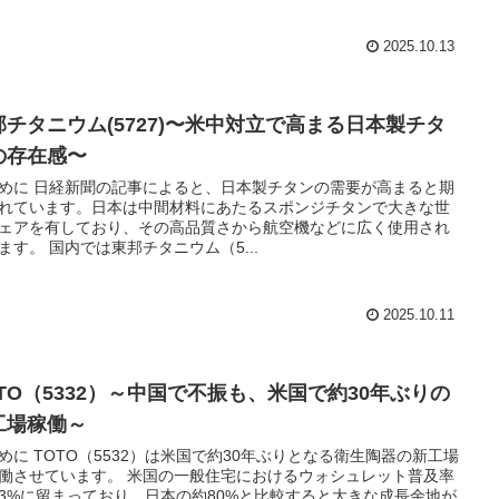
2025.10.13
邦チタニウム(5727)〜米中対立で高まる日本製チタ
の存在感〜
めに 日経新聞の記事によると、日本製チタンの需要が高まると期
れています。日本は中間材料にあたるスポンジチタンで大きな世
ェアを有しており、その高品質さから航空機などに広く使用され
ます。 国内では東邦チタニウム（5...
2025.10.11
OTO（5332）～中国で不振も、米国で約30年ぶりの
工場稼働～
めに TOTO（5532）は米国で約30年ぶりとなる衛生陶器の新工場
働させています。 米国の一般住宅におけるウォシュレット普及率
3%に留まっており、日本の約80%と比較すると大きな成長余地が