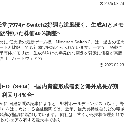
2026.02.28
堂(7974)~Switch2好調も逆風続く、生成AIとメモ
高が招いた株価40％調整~
めに 任天堂の最新ゲーム機「Nintendo Switch 2」は、過去の任天
ードと比較しても初動は好調とみられています。一方で、搭載さ
半導体メモリは、生成AI向けの爆発的な需要を背景に価格が高騰
おり、ハードウェアの...
2026.02.23
村HD（8604）~国内資産形成需要と海外成長が期
、利回り4％台~
めに 日経新聞の記事によると、野村ホールディングス（以下、野
D）をはじめとする金融機関では、近年、従業員持株会などの職域
残高が堅調に増加しています。 同社は、古くから持株管理分野で
割のシェアを有する最大手であり...