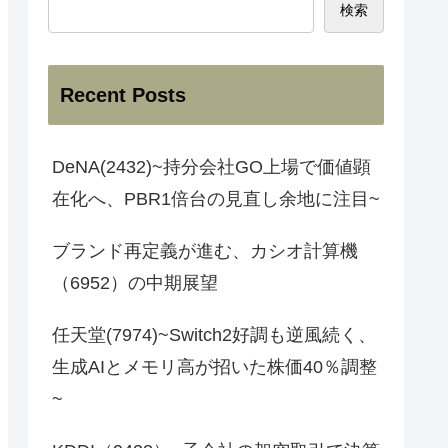
検索
Recent Posts
DeNA(2432)~持分会社GO上場で価値顕
在化へ、PBR1倍台の見直し余地に注目~
ブランド再定義が進む、カシオ計算機
（6952）の中期展望
任天堂(7974)~Switch2好調も逆風続く、
生成AIとメモリ高が招いた株価40％調整
~