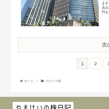
ます
含み
円を
次
1
2
ホーム
グロース株