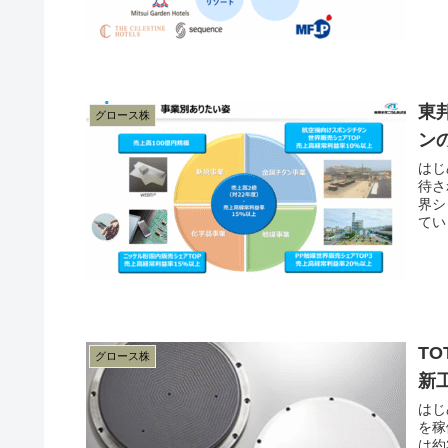
東
グロース株
ン
はじ
待さ
界シ
てい
T
グロース株
新
はじ
を稼
は約