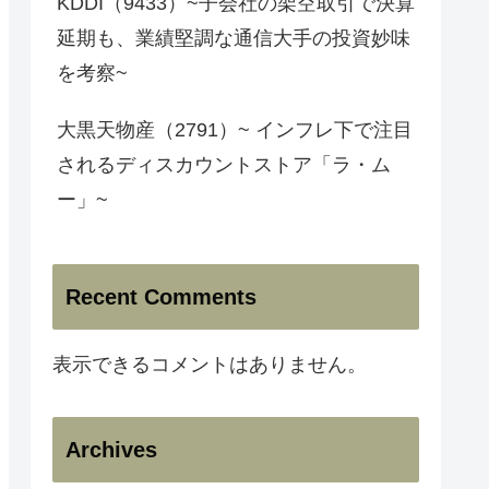
KDDI（9433）~子会社の架空取引で決算
延期も、業績堅調な通信大手の投資妙味
を考察~
大黒天物産（2791）~ インフレ下で注目
されるディスカウントストア「ラ・ム
ー」~
Recent Comments
表示できるコメントはありません。
Archives