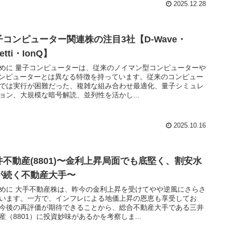
2025.12.28
子コンピューター関連株の注目3社【D-Wave・
getti・IonQ】
めに 量子コンピューターは、従来のノイマン型コンピューターや
コンピューターとは異なる特徴を持っています。従来のコンピュー
では実行が困難だった、複雑な組み合わせ最適化、量子シミュレ
ョン、大規模な暗号解読、並列性を活かし...
2025.10.16
井不動産(8801)〜金利上昇局面でも底堅く、割安水
が続く不動産大手〜
めに 大手不動産株は、昨今の金利上昇を受けてやや逆風にさらさ
います。一方で、インフレによる地価上昇の恩恵も享受してお
今後の再評価が期待できることから、総合不動産大手である三井
産（8801）に投資妙味があるかを考察しま...