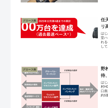
任天
グロース株
リ
はじ
堂ハ
れる
して
野
グロース株
待
はじ
村H
口座
約5