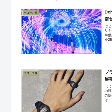
De
グロース株
倍
はじ
リを
時価
を25
ブ
グロース株
展
はじ
の腕
の販
は、