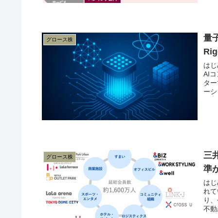
量
グロース株
Ri
はじ
AI
ター
ーシ
三
グロース株
準
はじ
れて
り、
不動