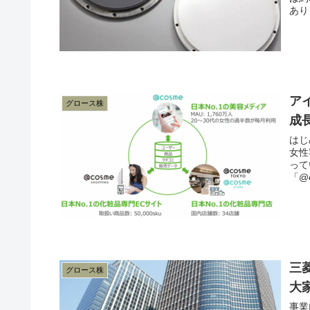
あり
アイ
グロース株
成
はじ
女性
って
「@
三
グロース株
大
事業