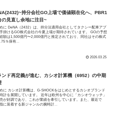
NA(2432)~持分会社GO上場で価値顕在化へ、PBR1
台の見直し余地に注目~
めに DeNA（2432）は、持分法適用会社としてタクシー配車アプ
手掛けるGO株式会社の今夏上場が期待されています。 GOの予想
総額は1,500億円〜2,000億円と推定されており、同社はその株式
.75％保有...
2026.03.25
ランド再定義が進む、カシオ計算機（6952）の中期
望
めに カシオ計算機は、G-SHOCKをはじめとするカシオブランド
時計を展開しています。 近年は欧州を中心に「カシオウォッチ」
売が好調であり、これが業績を牽引しています。また、最近で
指に装着する新ジャンルの腕時計...