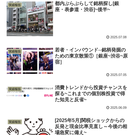
都内ぶらぶらして銘柄探し[銀
実績報告
座・表参道・渋谷]~後半~
2025.07.08
若者・インバウンド─銘柄発掘の
実績報告
ための東京散策①［銀座~渋谷~原
宿］
2025.07.05
消費トレンドから投資チャンスを
実績報告
探る~これまでの個別株投資で得
た知見と反省~
2025.06.09
[2025年5月]関税ショックからの
実績報告
反発と現金比率見直し～今後の相
場急変に備え~