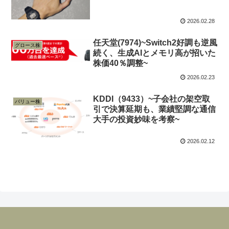
2026.02.28
任天堂(7974)~Switch2好調も逆風
グロース株
続く、生成AIとメモリ高が招いた
株価40％調整~
2026.02.23
KDDI（9433）~子会社の架空取
バリュー株
引で決算延期も、業績堅調な通信
大手の投資妙味を考察~
2026.02.12