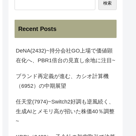
検索
Recent Posts
DeNA(2432)~持分会社GO上場で価値顕
在化へ、PBR1倍台の見直し余地に注目~
ブランド再定義が進む、カシオ計算機
（6952）の中期展望
任天堂(7974)~Switch2好調も逆風続く、
生成AIとメモリ高が招いた株価40％調整
~