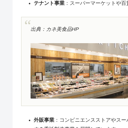
テナント事業
：スーパーマーケットや百
出典：カネ美食品HP
外販事業
：コンビニエンスストアやスー