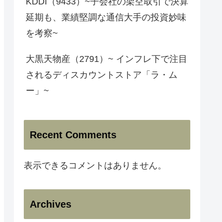
KDDI（9433）~子会社の架空取引で決算
延期も、業績堅調な通信大手の投資妙味
を考察~
大黒天物産（2791）~ インフレ下で注目
されるディスカウントストア「ラ・ム
ー」~
Recent Comments
表示できるコメントはありません。
Archives