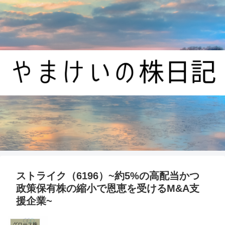
ストライク（6196）~約5%の高配当かつ
政策保有株の縮小で恩恵を受けるM&A支
援企業~
グロース株