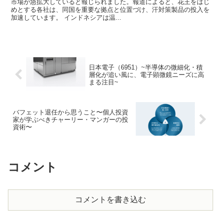
市場が急拡大していると報じられました。報道によると、花王をはじ
めとする各社は、同国を重要な拠点と位置づけ、汗対策製品の投入を
加速しています。 インドネシアは温...
日本電子（6951）~半導体の微細化・積
層化が追い風に、電子顕微鏡ニーズに高
まる注目~
バフェット退任から思うこと〜個人投資
家が学ぶべきチャーリー・マンガーの投
資術〜
コメント
コメントを書き込む