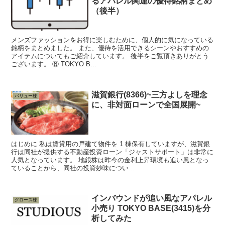
るアパレル関連の優待銘柄まとめ
（後半）
メンズファッションをお得に楽しむために、個人的に気になっている
銘柄をまとめました。 また、優待を活用できるシーンやおすすめの
アイテムについてもご紹介しています。 後半をご覧頂きありがとう
ございます。 ⑥ TOKYO B...
滋賀銀行(8366)~三方よしを理念
バリュー株
に、非対面ローンで全国展開~
はじめに 私は賃貸用の戸建て物件を 1 棟保有していますが、滋賀銀
行は同社が提供する不動産投資ローン「ジャストサポート」は非常に
人気となっています。 地銀株は昨今の金利上昇環境も追い風となっ
ていることから、同社の投資妙味につい...
インバウンドが追い風なアパレル
グロース株
小売り TOKYO BASE(3415)を分
析してみた