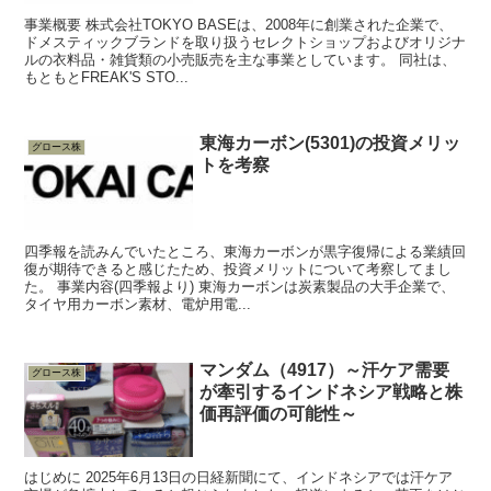
事業概要 株式会社TOKYO BASEは、2008年に創業された企業で、
ドメスティックブランドを取り扱うセレクトショップおよびオリジナ
ルの衣料品・雑貨類の小売販売を主な事業としています。 同社は、
もともとFREAK'S STO...
東海カーボン(5301)の投資メリッ
グロース株
トを考察
四季報を読みんでいたところ、東海カーボンが黒字復帰による業績回
復が期待できると感じたため、投資メリットについて考察してまし
た。 事業内容(四季報より) 東海カーボンは炭素製品の大手企業で、
タイヤ用カーボン素材、電炉用電...
マンダム（4917）～汗ケア需要
グロース株
が牽引するインドネシア戦略と株
価再評価の可能性～
はじめに 2025年6月13日の日経新聞にて、インドネシアでは汗ケア