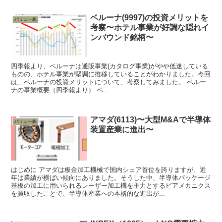
ベルーナ(9997)の投資メリットを
バリュー株
考察〜ホテル事業が好調な隠れイ
ンバウンド銘柄〜
四季報より、ベルーナは通販事業(カタログ事業)がやや低迷している
ものの、ホテル事業が堅調に推移していることがわかりました。今回
は、ベルーナの投資メリットについて、考察してみました。 ベルー
ナの事業概要（四季報より） ベ...
アマダ(6113)〜大型M&Aで半導体
バリュー株
装置産業に進出〜
はじめに アマダは板金加工機械で国内シェア首位を誇りますが、近
年は業績が横ばい傾向にありました。そうした中、半導体パッケージ
基板の加工に用いられるレーザー加工機を主力とするビアメカニクス
を買収したことで、半導体産業への本格的な進出が...