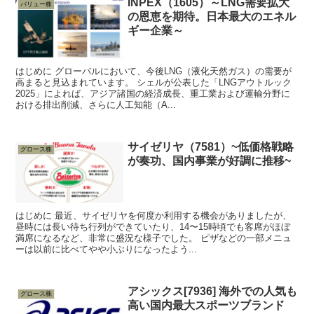
INPEX（1605）～LNG需要拡大
バリュー株
の恩恵を期待。日本最大のエネル
ギー企業～
はじめに グローバルにおいて、今後LNG（液化天然ガス）の需要が
高まると見込まれています。 シェルが公表した「LNGアウトルック
2025」によれば、アジア諸国の経済成長、重工業および運輸分野に
おける排出削減、さらに人工知能（A...
サイゼリヤ（7581）~低価格戦略
グロース株
が奏功、国内事業が好調に推移~
はじめに 最近、サイゼリヤを何度か利用する機会がありましたが、
昼時には長い待ち行列ができていたり、14〜15時頃でも客席がほぼ
満席になるなど、非常に盛況な様子でした。 ピザなどの一部メニュ
ーは以前に比べてやや小ぶりになったよう...
アシックス[7936] 海外での人気も
グロース株
高い国内最大スポーツブランド