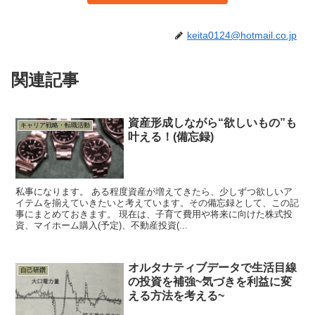
keita0124@hotmail.co.jp
関連記事
資産形成しながら“欲しいもの”も
キャリア戦略・転職活動
叶える！(備忘録)
私事になります。 ある程度資産が増えてきたら、少しずつ欲しいア
イテムを揃えていきたいと考えています。その備忘録として、この記
事にまとめておきます。 現在は、子育て費用や将来に向けた株式投
資、マイホーム購入(予定)、不動産投資(...
オルタナティブデータで生活目線
自己研鑽
の投資を補強~気づきを利益に変
える方法を考える~