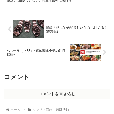
他社には模倣できない、高度な技術に裏打ち...
資産形成しながら“欲しいもの”も叶える！
(備忘録)
ベステラ（1433）~解体関連企業の注目
銘柄~
コメント
コメントを書き込む
ホーム
キャリア戦略・転職活動