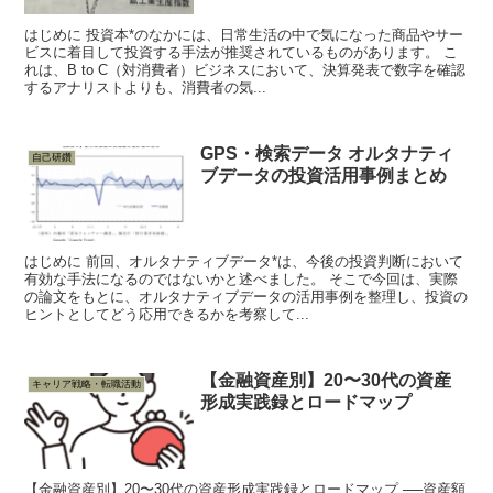
はじめに 投資本*のなかには、日常生活の中で気になった商品やサー
ビスに着目して投資する手法が推奨されているものがあります。 こ
れは、B to C（対消費者）ビジネスにおいて、決算発表で数字を確認
するアナリストよりも、消費者の気...
GPS・検索データ オルタナティ
自己研鑽
ブデータの投資活用事例まとめ
はじめに 前回、オルタナティブデータ*は、今後の投資判断において
有効な手法になるのではないかと述べました。 そこで今回は、実際
の論文をもとに、オルタナティブデータの活用事例を整理し、投資の
ヒントとしてどう応用できるかを考察して...
【金融資産別】20〜30代の資産
キャリア戦略・転職活動
形成実践録とロードマップ
【金融資産別】20〜30代の資産形成実践録とロードマップ ──資産額