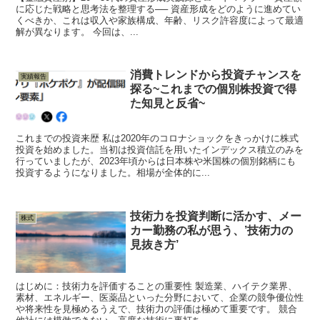
に応じた戦略と思考法を整理する── 資産形成をどのように進めてい
くべきか、これは収入や家族構成、年齢、リスク許容度によって最適
解が異なります。 今回は、...
消費トレンドから投資チャンスを
実績報告
探る~これまでの個別株投資で得
た知見と反省~
これまでの投資来歴 私は2020年のコロナショックをきっかけに株式
投資を始めました。当初は投資信託を用いたインデックス積立のみを
行っていましたが、2023年頃からは日本株や米国株の個別銘柄にも
投資するようになりました。相場が全体的に...
技術力を投資判断に活かす、メー
株式
カー勤務の私が思う、’技術力の
見抜き方’
はじめに：技術力を評価することの重要性 製造業、ハイテク業界、
素材、エネルギー、医薬品といった分野において、企業の競争優位性
や将来性を見極めるうえで、技術力の評価は極めて重要です。 競合