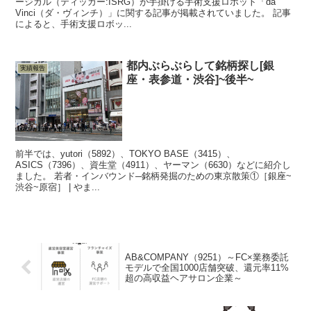
ージカル（ティッカー:ISRG）が手掛ける手術支援ロボット「da
Vinci（ダ・ヴィンチ）」に関する記事が掲載されていました。 記事
によると、手術支援ロボッ...
都内ぶらぶらして銘柄探し[銀
実績報告
座・表参道・渋谷]~後半~
前半では、yutori（5892）、TOKYO BASE（3415）、
ASICS（7396）、資生堂（4911）、ヤーマン（6630）などに紹介し
ました。 若者・インバウンド─銘柄発掘のための東京散策①［銀座~
渋谷~原宿］ | やま...
AB&COMPANY（9251）～FC×業務委託
モデルで全国1000店舗突破、還元率11%
超の高収益ヘアサロン企業～