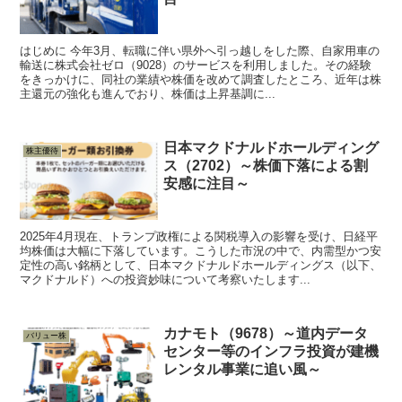
はじめに 今年3月、転職に伴い県外へ引っ越しをした際、自家用車の
輸送に株式会社ゼロ（9028）のサービスを利用しました。その経験
をきっかけに、同社の業績や株価を改めて調査したところ、近年は株
主還元の強化も進んでおり、株価は上昇基調に...
日本マクドナルドホールディング
株主優待
ス（2702）～株価下落による割
安感に注目～
2025年4月現在、トランプ政権による関税導入の影響を受け、日経平
均株価は大幅に下落しています。こうした市況の中で、内需型かつ安
定性の高い銘柄として、日本マクドナルドホールディングス（以下、
マクドナルド）への投資妙味について考察いたします...
カナモト（9678）～道内データ
バリュー株
センター等のインフラ投資が建機
レンタル事業に追い風～