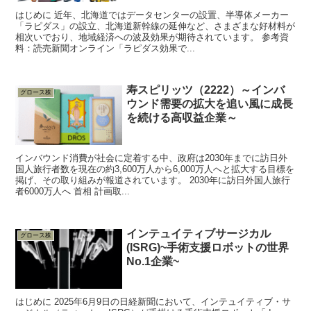
はじめに 近年、北海道ではデータセンターの設置、半導体メーカー
「ラピダス」の設立、北海道新幹線の延伸など、さまざまな好材料が
相次いでおり、地域経済への波及効果が期待されています。 参考資
料：読売新聞オンライン「ラピダス効果で...
寿スピリッツ（2222）～インバ
グロース株
ウンド需要の拡大を追い風に成長
を続ける高収益企業～
インバウンド消費が社会に定着する中、政府は2030年までに訪日外
国人旅行者数を現在の約3,600万人から6,000万人へと拡大する目標を
掲げ、その取り組みが報道されています。 2030年に訪日外国人旅行
者6000万人へ 首相 計画取...
インテュイティブサージカル
グロース株
(ISRG)~手術支援ロボットの世界
No.1企業~
はじめに 2025年6月9日の日経新聞において、インテュイティブ・サ