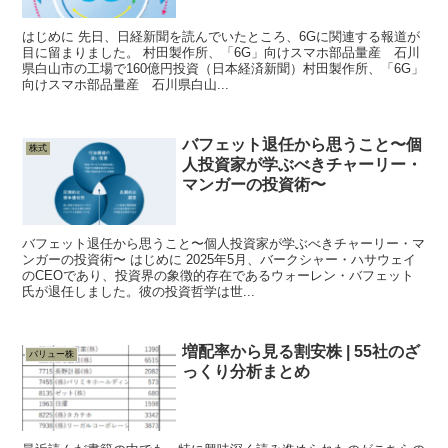
はじめに 先日、日経新聞を読んでいたところ、6Gに関連する報道が
目に留まりました。 村田製作所、「6G」向けスマホ部品量産 石川
県白山市の工場で160億円投資（日本経済新聞）村田製作所、「6G」
向けスマホ部品量産 石川県白山...
バフェット退任から思うこと〜個
株式
人投資家が学ぶべきチャーリー・
マンガーの投資術〜
バフェット退任から思うこと〜個人投資家が学ぶべきチャーリー・マ
ンガーの投資術〜 はじめに 2025年5月、バークシャー・ハサウェイ
のCEOであり、投資界の象徴的存在であるウォーレン・バフェット
氏が退任しました。彼の投資哲学は世...
増配率から見る割安株 | 55社のざ
バリュー株
っくり分析まとめ