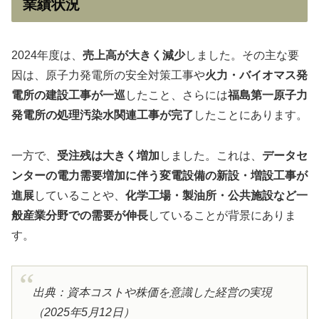
業績状況
2024年度は、
売上高が大きく減少
しました。その主な要
因は、原子力発電所の安全対策工事や
火力・バイオマス発
電所の建設工事が一巡
したこと、さらには
福島第一原子力
発電所の処理汚染水関連工事が完了
したことにあります。
一方で、
受注残は大きく増加
しました。これは、
データセ
ンターの電力需要増加に伴う変電設備の新設・増設工事が
進展
していることや、
化学工場・製油所・公共施設など一
般産業分野での需要が伸長
していることが背景にありま
す。
出典：資本コストや株価を意識した経営の実現
（2025年5月12日）