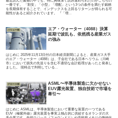
最近読んだ書籍の中でも、特に興味深く読み進められたのがこちらの
一冊です。 「割安」「小型」「増配」という3つの条件を満たす銘柄
を長期保有することで、インデックスを上回るリターンが得られる可
能性があると紹介されています。 『「増...
エア・ウォーター（4088）決算
バリュー株
延期で波乱も、依然残る産業ガス
の強み
はじめに 2025年11月13日付の日本経済新聞によると、産業ガス大手
のエア・ウォーター（4088）は、子会社である日本ヘリウム（川崎
市）において損失の先送りを含む不適切な会計処理があったと発表し
ました。 現時点で判明している...
ASML〜半導体製造に欠かせない
グロース株
EUV露光装置、独自技術で市場を
牽引〜
はじめに ASMLは、半導体製造において重要な装置の一つである
EUV（極紫外線）露光装置を事実上独占的に供給するオランダの大
手企業です。先端ロジック（ファウンドリ）や高性能メモリの微細化