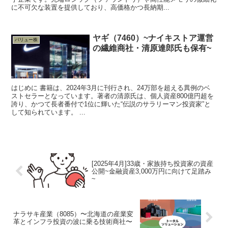
に不可欠な装置を提供しており、高価格かつ長納期...
ヤギ（7460）~ナイキストア運営
バリュー株
の繊維商社・清原達郎氏も保有~
はじめに 書籍は、2024年3月に刊行され、24万部を超える異例のベ
ストセラーとなっています。著者の清原氏は、個人資産800億円超を
誇り、かつて長者番付で1位に輝いた“伝説のサラリーマン投資家”と
して知られています。 ...
[2025年4月]33歳・家族持ち投資家の資産
公開~金融資産3,000万円に向けて足踏み
~
ナラサキ産業（8085）〜北海道の産業変
革とインフラ投資の波に乗る技術商社〜