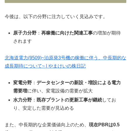
今後は、以下の分野に注力していく見込みです。
原子力分野
：
再稼働に向けた関連工事
の増加が期待
されます
北海道電力(9509)~泊原発3号機の稼働に伴う、中長期的な
成長期待について~ | やまけいの株日記
変電分野
：
データセンターの新設・増設による電力
需要増
に伴い、変電設備の需要が拡大
水力分野
：
既存プラントの更新工事が継続
してお
り、安定した需要が見込める
また、中長期的な企業価値向上のため、
現在PBRは0.5