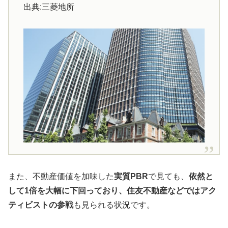
出典:三菱地所
また、不動産価値を加味した
実質PBR
で見ても、
依然と
して1倍を大幅に下回っており、住友不動産などではアク
ティビストの参戦
も見られる状況です。