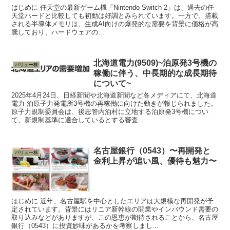
はじめに 任天堂の最新ゲーム機「Nintendo Switch 2」は、過去の任
天堂ハードと比較しても初動は好調とみられています。一方で、搭載
される半導体メモリは、生成AI向けの爆発的な需要を背景に価格が高
騰しており、ハードウェアの...
北海道電力(9509)~泊原発3号機の
バリュー株
稼働に伴う、中長期的な成長期待
について~
2025年4月24日、日経新聞や北海道新聞など各メディアにて、北海道
電力 泊原子力発電所3号機の再稼働に向けた動きが報じられました。
原子力規制委員会は、後志管内泊村に立地する泊原発3号機につい
て、新規制基準に適合しているとする審査...
名古屋銀行（0543）〜再開発と
バリュー株
金利上昇が追い風、優待も魅力〜
はじめに 近年、名古屋駅を中心としたエリアは大規模な再開発が予
定されています。背景にはリニア新幹線の開業やインバウンド需要の
取り込みなどがありますが、この恩恵が期待されることから、名古屋
銀行（0543）に投資妙味があるかを考察しまし...