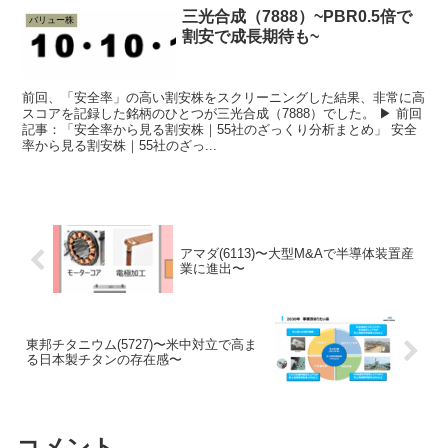
三光合成（7888）~PBR0.5倍で
バリュー株
割安で成長期待も~
前回、「安全率」の高い割安株をスクリーニングした結果、非常に高
スコアを記録した銘柄のひとつが三光合成（7888）でした。 ▶︎ 前回
記事：「安全率から見る割安株｜55社のざっくり分析まとめ」 安全
率から見る割安株｜55社のざっ...
アマダ(6113)〜大型M&Aで半導体装置産
業に進出〜
東邦チタニウム(5727)〜米中対立で高ま
る日本製チタンの存在感〜
コメント