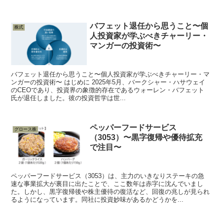
バフェット退任から思うこと〜個
株式
人投資家が学ぶべきチャーリー・
マンガーの投資術〜
バフェット退任から思うこと〜個人投資家が学ぶべきチャーリー・マ
ンガーの投資術〜 はじめに 2025年5月、バークシャー・ハサウェイ
のCEOであり、投資界の象徴的存在であるウォーレン・バフェット
氏が退任しました。彼の投資哲学は世...
ペッパーフードサービス
グロース株
（3053）〜黒字復帰や優待拡充
で注目〜
ペッパーフードサービス（3053）は、主力のいきなりステーキの急
速な事業拡大が裏目に出たことで、ここ数年は赤字に沈んでいまし
た。しかし、黒字復帰後や株主優待の復活など、回復の兆しが見られ
るようになっています。同社に投資妙味があるかどうかを...