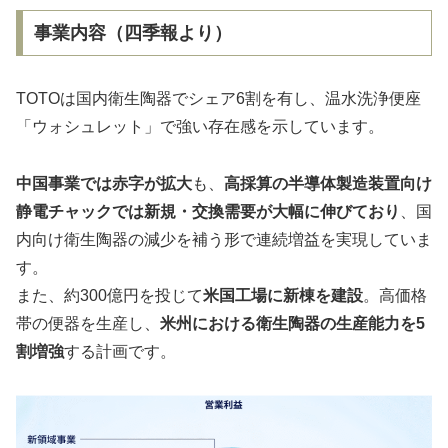
事業内容（四季報より）
TOTOは国内衛生陶器でシェア6割を有し、温水洗浄便座
「ウォシュレット」で強い存在感を示しています。
中国事業では赤字が拡大
も、
高採算の半導体製造装置向け
静電チャックでは新規・交換需要が大幅に伸びており
、国
内向け衛生陶器の減少を補う形で連続増益を実現していま
す。
また、約300億円を投じて
米国工場に新棟を建設
。高価格
帯の便器を生産し、
米州における衛生陶器の生産能力を5
割増強
する計画です。