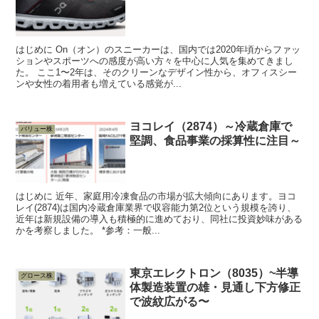
はじめに On（オン）のスニーカーは、国内では2020年頃からファッ
ションやスポーツへの感度が高い方々を中心に人気を集めてきまし
た。 ここ1〜2年は、そのクリーンなデザイン性から、オフィスシー
ンや女性の着用者も増えている感覚が...
ヨコレイ（2874）～冷蔵倉庫で
バリュー株
堅調、食品事業の採算性に注目～
はじめに 近年、家庭用冷凍食品の市場が拡大傾向にあります。ヨコ
レイ(2874)は国内冷蔵倉庫業界で収容能力第2位という規模を誇り、
近年は新規設備の導入も積極的に進めており、同社に投資妙味がある
かを考察しました。 *参考：一般...
東京エレクトロン（8035）~半導
グロース株
体製造装置の雄・見通し下方修正
で波紋広がる〜