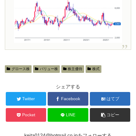
グロース株
バリュー株
株主優待
株式
シェアする
Twitter
Facebook
はてブ
Pocket
LINE
コピー
keita0124@hotmail.co.jpをフォローする