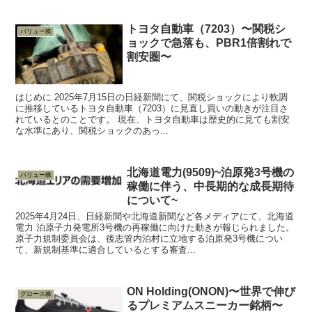
トヨタ自動車（7203）〜関税シ
バリュー株
ョックで急落も、PBR1倍割れで
割安圏〜
はじめに 2025年7月15日の日経新聞にて、関税ショックにより軟調
に推移しているトヨタ自動車（7203）に見直し買いの動きが注目さ
れているとのことです。 現在、トヨタ自動車は歴史的に見ても割安
な水準にあり、関税ショックのあっ...
北海道電力(9509)~泊原発3号機の
バリュー株
稼働に伴う、中長期的な成長期待
について~
2025年4月24日、日経新聞や北海道新聞など各メディアにて、北海道
電力 泊原子力発電所3号機の再稼働に向けた動きが報じられました。
原子力規制委員会は、後志管内泊村に立地する泊原発3号機につい
て、新規制基準に適合しているとする審査...
ON Holding(ONON)〜世界で伸び
グロース株
るプレミアムスニーカー銘柄〜