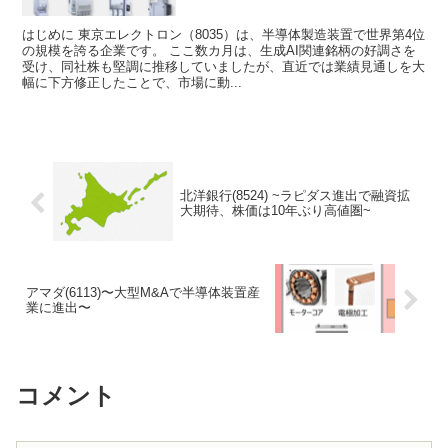
はじめに 東京エレクトロン（8035）は、半導体製造装置で世界第4位
の規模を誇る企業です。 ここ数カ月は、生成AI関連銘柄の好調さを
受け、同社株も堅調に推移していましたが、直近では業績見通しを大
幅に下方修正したことで、市場に動...
北洋銀行(8524) ~ラピダス進出で融資拡
大期待、株価は10年ぶり高値圏~
アマダ(6113)〜大型M&Aで半導体装置産
業に進出〜
コメント